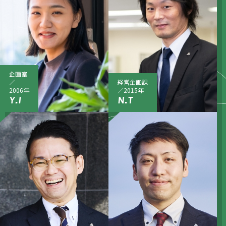
企画室
／
経営企画課
2006年
／2015年
Y.I
N.T